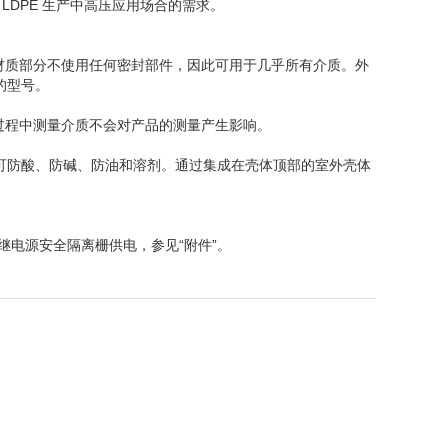
LDPE
生产中高压应用场合的需求。
材质部分不使用任何密封部件，因此可用于几乎所有介质。外
的型号。
过程中测量介质不会对产品的测量产生影响。
可防酸、防碱、防油和溶剂。通过集成在壳体顶部的室外壳体
电源安全隔离栅供电，参见“附件”。