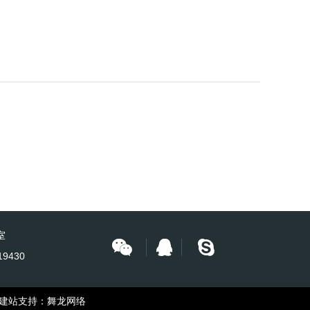
室
19430
站支持：
舞龙网络