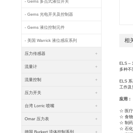
- Gems 多点式液位开关
- Gems 光电开关及控制器
- Gems 液位控制元件
相
- 美国 Warrick 液位感应系列
压力传感器
ELS –
流量计
多种不
流量控制
ELS
系
工作及
压力开关
应用：
台湾 Lorric 喷嘴
☆
医疗
☆
食物
Omar 压力表
☆
制药
☆
石化
德国 Burkert 流体控制系列