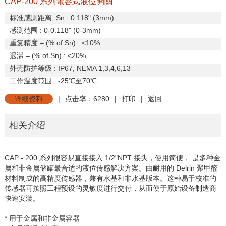
CAP-200 系列電容式液位開關
标准感测距离
, Sn : 0.118" (3mm)
感测范围
: 0-0.118" (0-3mm)
重复精度
– (% of Sn) : <10%
迟滞
– (% of Sn) : <20%
外壳防护等级
: IP67, NEMA 1,3,4,6,13
工作温度范围
: -25
℃至
70
℃
详细资料
|
点击率：6280
|
打印
|
返回
相关介绍
CAP - 200
系列很容易直接接入
1/2"NPT
接头，使用简便，
是多种金
属和非金属储罐最合适的液位传感解决方案。由耐用的
Delrin
聚甲醛
材料制成的高精度传感器，兼有水基和非水基版本。这种易于校准的
传感器可按照工程预设的灵敏度进行交付，从而便于原始设备制造商
快速安装。
* 用于金属和非金属容器