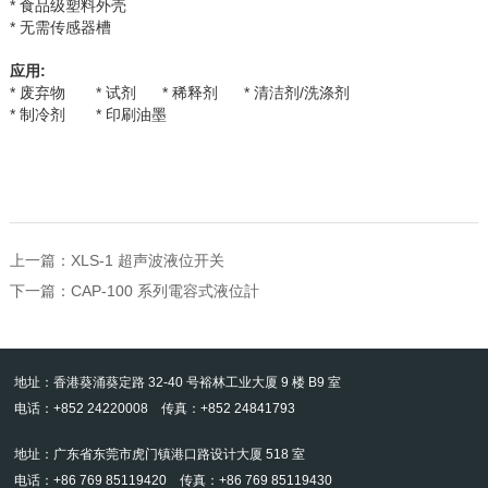
* 食品级塑料外壳
* 无需传感器槽
应用
:
* 废弃物
* 试剂
* 稀释剂
* 清洁剂
/
洗涤剂
* 制冷剂 *
印刷油墨
上一篇：
XLS-1 超声波液位开关
下一篇：
CAP-100 系列電容式液位計
地址：香港葵涌葵定路 32-40 号裕林工业大厦 9 楼 B9 室
电话：+852 24220008 传真：+852 24841793
地址：广东省东莞市虎门镇港口路设计大厦 518 室
电话：+86 769 85119420 传真：+86 769 85119430