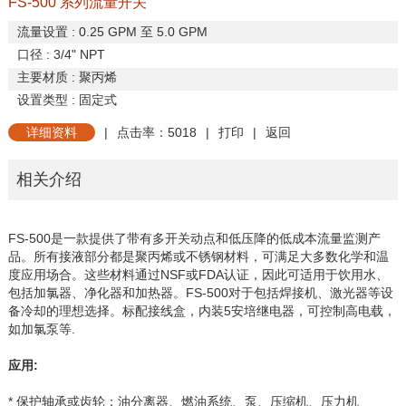
FS-500 系列流量开关
流量设置
: 0.25 GPM
至
5.0 GPM
口径
: 3/4" NPT
主要材质
:
聚丙烯
设置类型
:
固定式
详细资料
|
点击率：5018
|
打印
|
返回
相关介绍
FS-500
是一款提供了带有多开关动点和低压降的低成本流量监测产
品。所有接液部分都是聚丙烯或不锈钢材料，可满足大多数化学和温
度应用场合。这些材料通过
NSF
或
FDA
认证，因此可适用于饮用水、
包括加氯器、净化器和加热器。
FS-500
对于包括焊接机、激光器等设
备冷却的理想选择。标配接线盒，内装
5
安培继电器，可控制高电载，
如加氯泵等
.
应用
:
* 保护轴承或齿轮：油分离器、燃油系统、泵、压缩机、压力机