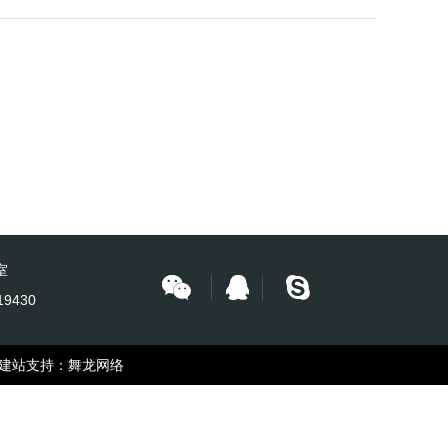
室
19430
站支持：
舞龙网络