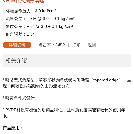
VH 单件式扇形喷嘴
标准操作压力：
3.0 kgf/cm
²
流量公差：±
5% @ 3.0
±
0.1 kgf/cm
²
角度公差：±
5
°
@ 3.0
±
0.1 kgf/cm
²
射角误差：±
3
°
详细资料
|
点击率：5452
|
打印
|
返回
相关介绍
* 喷洒型式为扇型，喷雾形状为单线状两侧渐缩（
tapered edge
），呈
现中间较强两端渐弱的山形流场分布。
* 喷雾单件式设计。
* PVDF
材质有极佳的耐药品特性，且材质硬度高能有较长的使用年
限。
产品应用：