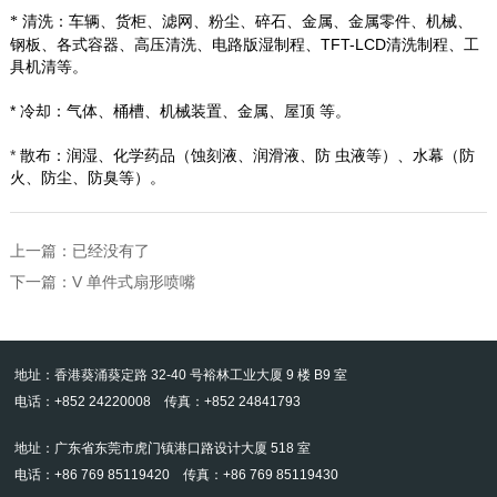
清洗：车辆、货柜、滤网、粉尘、碎石、金属、金属零件、机械、
*
钢板、各式容器、高压清洗、电路版湿制程、
TFT-LCD
清洗制程、工
具机清等。
*
冷却：气体、桶槽、机械装置、金属、屋顶
等。
*
散布：润湿、化学药品（蚀刻液、润滑液、防
虫液等）、水幕（防
火、防尘、防臭等）。
上一篇：已经没有了
下一篇：
V 单件式扇形喷嘴
地址：香港葵涌葵定路 32-40 号裕林工业大厦 9 楼 B9 室
电话：+852 24220008 传真：+852 24841793
地址：广东省东莞市虎门镇港口路设计大厦 518 室
电话：+86 769 85119420 传真：+86 769 85119430