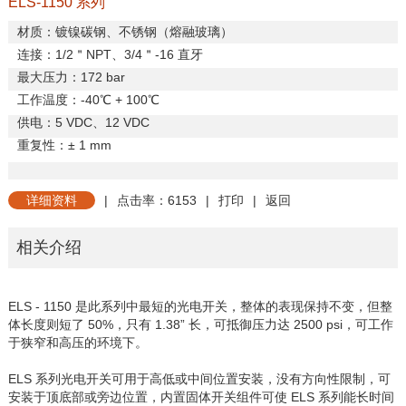
ELS-1150 系列
材质：镀镍碳钢、不锈钢（熔融玻璃）
连接：
1/2
＂
NPT
、
3/4
＂
-16
直牙
最大压力：
172 bar
工作温度：
-40
℃
+ 100
℃
供电：
5 VDC
、
12 VDC
重复
性：±
1 mm
详细资料
|
点击率：6153
|
打印
|
返回
相关介绍
ELS - 1150 是此系列中最短的光电开关，整体的表现保持不变，但整
体长度则短了 50%，只有 1.38” 长，可抵御压力达 2500 psi，可工作
于狭窄和高压的环境下。
ELS 系列光电开关可用于高低或中间位置安装，没有方向性限制，可
安装于顶底部或旁边位置，内置固体开关组件可使 ELS 系列能长时间