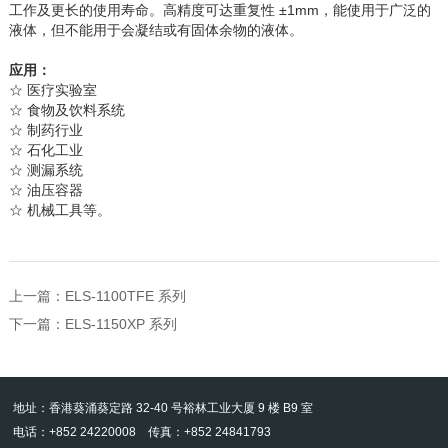
工作及更长的使用寿命。高精度可达重复性 ±1mm，能使用于广泛的
液体，但不能用于会凝结或有固体余物的液体。
应用：
☆
医疗实验室
☆
食物及饮料系统
☆
制药行业
☆
石化工业
☆
测漏系统
☆
油压容器
☆
机械工具等。
上一篇：
ELS-1100TFE 系列
下一篇：
ELS-1150XP 系列
地址：香港葵涌葵定路 32-40 号裕林工业大厦 9 楼 B9 室
电话：+852 24220008 传真：+852 24841793